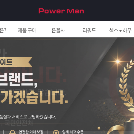
은?
제품 구매
은꼴사
리워드
섹스노하우
친구 초대하면 5천원!