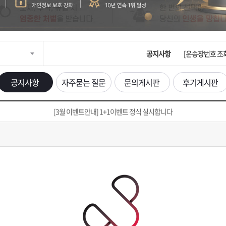
입금확인이 안되
[2026구정 연휴
공지사항
[운송장번호 조
[ios앱 오픈]
공지사항
자주묻는 질문
문의게시판
후기게시판
[무인택배함 이용
[3월 이벤트안내] 1+1이벤트 정식 실시합니다
입금확인이 안되
[2026구정 연휴