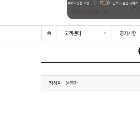
은?
구
꼴
섹
매
사
스
고
고객센터
공지사항
노
객
마
하
센
이
주
우
터
페
문
운영자
작성자
이
조
지
회