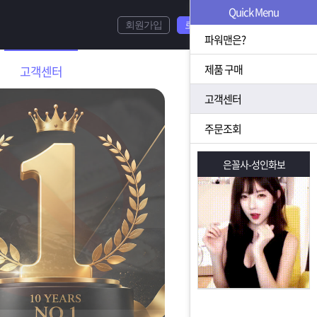
Quick Menu
회원가입
로그인
파워맨은?
제품 구매
고객센터
고객센터
주문조회
은꼴사-성인화보
은꼴사-성인화보