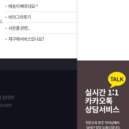
배송이 빠르네요 ^
비아그라후기
.
사은품 관련..
재구매서비스있나요?
 장대박
o.com