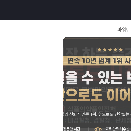
로
그
파워맨
인
로
그
인
이
회
필
원
가
요
입
Q&A
합
파
니
워
제
다.
맨
품
은