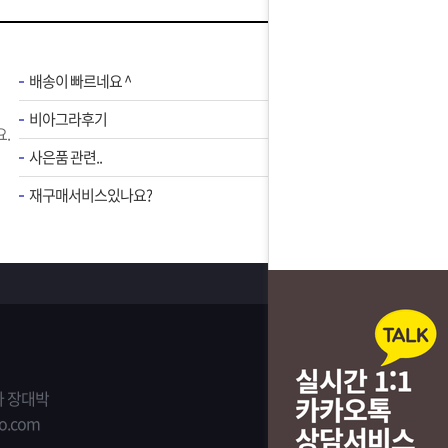
배송이 빠르네요 ^
비아그라후기
.
사은품 관련..
재구매서비스있나요?
 장대박
o.com