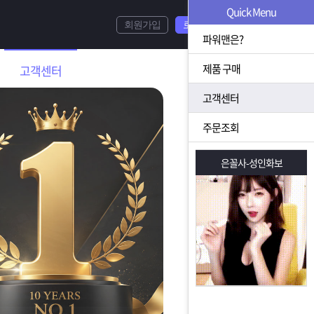
Quick Menu
회원가입
로그인
파워맨은?
제품 구매
고객센터
고객센터
주문조회
은꼴사-성인화보
은꼴사-성인화보