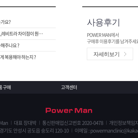
사용후기
는가요?
비아그라,시알리스,레비트라 차이점이 뭔가요 ?
POWER MAN에서
구매후 이용후기를 남겨주세요
해주나요 ?
자세히보기
 복용해야 하는지 ?
품 구매
고객센터
 Man
대표 장대박
통신판매업신고번호 2020-0478
개인정보책임자
 경기도 안성시 공도읍 숭도리 120-10
이메일 : powermanclinic@kaka