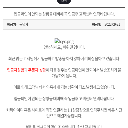
은?
구
꼴
섹
[무인택배함 이용 안내] 집 밖에 주소로 택배 받기
입금확인이 안되는 상황을 대비해 꼭 입금후 고객센터 연락바랍니다.
매
사
스
고
운영자
2022-09-21
작성자
작성일
입금확인이 안되는 상황을 대비해 꼭 입금후 고객센터 연락바랍니다.
노
객
마
[2026구정 연휴]설 연휴 배송 및 휴무 안내
하
센
이
주
안녕하세요 , 파워맨 입니다.
최근 많은 고객님께서 입금하고 발송을 하지 않아 사기의심을하고 있습니다.
우
터
페
문
입금자성함
과
주문자 성함
이 다를 경우는 입금확인이 안되여서 발송조치가 불
가능하게 됩니다.
이
조
이로 인해 고객님께서 의혹하게 되는 상황이 다소 발생하고 있습니다.
지
회
입금확인이 안되는 상황을 대비해 꼭 입금후 고객센터 연락바랍니다.
카톡아이디 혹은 사이트에 직접 연결하는 1:1상담창으로 연락주시면 빠른 시간
안으로 해결가능합니다.
불편을 끼쳐드려 많이 죄송합니다. 항상 감사합니다.