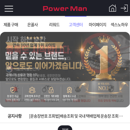
로
제품 구매
은꼴사
리워드
고객센터
마이페이지
섹스노하우
그
로
그
인
인
회
이
원
가
필
입
Q&A
요
파
입금확인이 안되는 상황을 대비해 꼭 입금후 고객센터 연락바랍니다.
합
워
제
[2026구정 연휴]설 연휴 배송 및 휴무 안내
니
맨
품
은
다.
공지사항
[운송장번호 조회법]배송조회 및 국내 택배업체 운송장 조회 하는법
[ios앱 오픈]아이폰 고객 앱설치 가능합니다.
전체