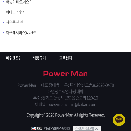
배송이 빠르네요 ^
비아그라후기
사은품 관련..
재구매서비스있나요?
파워맨은?
제품 구매
고객센터
Power Man
대표 장대박
통신판매업신고번호 2020-0478
개인정보책임자 장대박
주소 : 경기도 안성시 공도읍 숭도리 120-10
이메일 : powermanclinic@kakao.com
Copyright © 2020 Power Man All rights Reserved.
한국온라인쇼핑협회
수상/인증내역