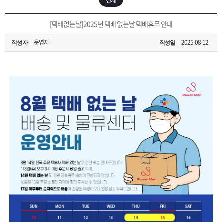
은?
구
꼴
섹
[무인택배함 이용 안내] 집 밖에 주소로 택배 받기
[택배없는날]2025년 택배 없는날 택배휴무 안내
매
사
스
고
운영자
2025-08-12
작성자
작성일
입금확인이 안되는 상황을 대비해 꼭 입금후 고객센터 연락바랍니다.
노
객
마
[2026구정 연휴]설 연휴 배송 및 휴무 안내
하
센
이
주
우
터
페
문
이
조
지
회