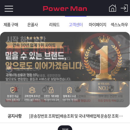
로
제품 구매
은꼴사
리워드
고객센터
마이페이지
섹스노하우
그
로
그
인
인
회
이
원
가
필
입
Q&A
요
파
입금확인이 안되는 상황을 대비해 꼭 입금후 고객센터 연락바랍니다.
합
워
제
[2026구정 연휴]설 연휴 배송 및 휴무 안내
니
맨
품
은
다.
공지사항
[운송장번호 조회법]배송조회 및 국내 택배업체 운송장 조회 하는법
[ios앱 오픈]아이폰 고객 앱설치 가능합니다.
전체