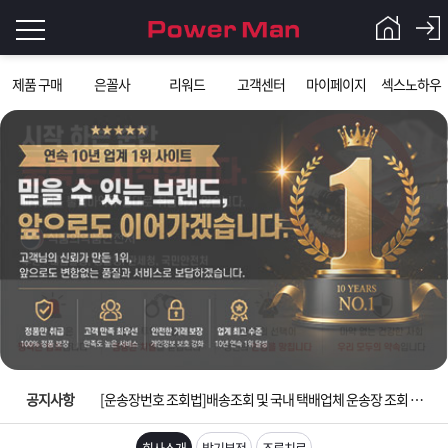
로
제품 구매
은꼴사
리워드
고객센터
마이페이지
섹스노하우
그
로
그
인
인
회
이
원
가
필
입
Q&A
요
파
입금확인이 안되는 상황을 대비해 꼭 입금후 고객센터 연락바랍니다.
합
워
제
[2026구정 연휴]설 연휴 배송 및 휴무 안내
니
맨
품
은
다.
공지사항
[운송장번호 조회법]배송조회 및 국내 택배업체 운송장 조회 하는법
[ios앱 오픈]아이폰 고객 앱설치 가능합니다.
회사소개
발기부전
조루치료