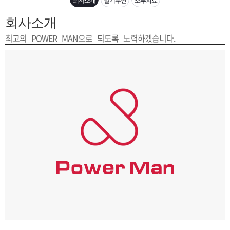
은?
구
꼴
섹
회사소개
[무인택배함 이용 안내] 집 밖에 주소로 택배 받기
매
사
스
고
최고의 POWER MAN으로 되도록 노력하겠습니다.
입금확인이 안되는 상황을 대비해 꼭 입금후 고객센터 연락바랍니다.
노
객
마
[2026구정 연휴]설 연휴 배송 및 휴무 안내
하
센
이
주
우
터
페
문
이
조
지
회