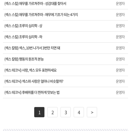
(섹스 스킬) 애무를 가르쳐주마 - 성감대를 찾아서
운영자
(섹스 스킬) 애무를 가르쳐주마 - 애무에 기초가 되는 4가지
운영자
(섹스 스킬) 조루의 심리학 - 상
운영자
(섹스 스킬) 조루의 심리학 - 하
운영자
(섹스 칼럼) 섹스, 10번 나가서 3번만 치면 돼
운영자
(섹스 칼럼) 행동의 원초적 본능
운영자
(섹스 테크닉) 사랑, 섹스 모두 표현하세요
운영자
(섹스 테크닉) 섹스와 사랑은 얼마나 비슷할까?
운영자
(섹스 테크닉) 후배위를 더 찐하게 맛보는 법
운영자
1
2
3
4
>