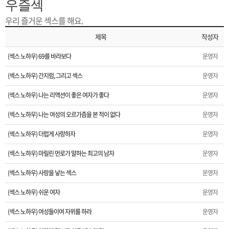
은?
구
꼴
섹
우즐섹
우리 즐거운 섹스를 해요.
[무인택배함 이용 안내] 집 밖에 주소로 택배 받기
매
사
스
고
제목
작성자
입금확인이 안되는 상황을 대비해 꼭 입금후 고객센터 연락바랍니다.
노
객
마
(섹스 노하우) 69를 바라보다
운영자
[2026구정 연휴]설 연휴 배송 및 휴무 안내
(섹스 노하우) 간지럼, 그리고 섹스
운영자
하
센
이
주
(섹스 노하우) 나는 리액션이 좋은 여자가 좋다
운영자
우
터
페
문
(섹스 노하우) 나는 여성의 오르가즘을 본 적이 없다
운영자
(섹스 노하우) 더럽게 사랑하자
운영자
이
조
(섹스 노하우) 마릴린 먼로가 말하는 최고의 남자
운영자
지
회
(섹스 노하우) 사랑을 낳는 섹스
운영자
(섹스 노하우) 쉬운 여자
운영자
(섹스 노하우) 여성들이여 자위를 하라
운영자