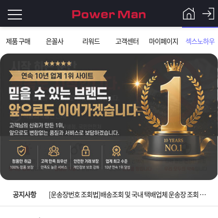
로
제품 구매
은꼴사
리워드
고객센터
마이페이지
섹스노하우
그
로
그
인
인
회
이
원
가
필
입
Q&A
요
파
입금확인이 안되는 상황을 대비해 꼭 입금후 고객센터 연락바랍니다.
합
워
제
[2026구정 연휴]설 연휴 배송 및 휴무 안내
니
맨
품
은
다.
공지사항
[운송장번호 조회법]배송조회 및 국내 택배업체 운송장 조회 하는법
[ios앱 오픈]아이폰 고객 앱설치 가능합니다.