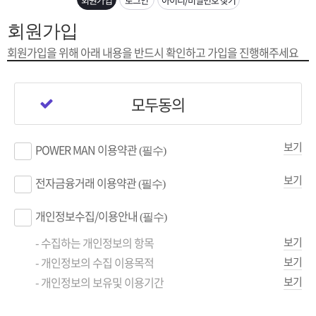
은?
구
꼴
섹
회원가입
[무인택배함 이용 안내] 집 밖에 주소로 택배 받기
매
사
스
고
회원가입을 위해 아래 내용을
반드시 확인하고 가입을 진행해주세요
입금확인이 안되는 상황을 대비해 꼭 입금후 고객센터 연락바랍니다.
노
객
마
모두동의
[2026구정 연휴]설 연휴 배송 및 휴무 안내
하
센
이
주
보기
POWER MAN 이용약관
(필수)
우
터
페
문
보기
전자금융거래 이용약관
(필수)
이
조
개인정보수집/이용안내
(필수)
지
회
- 수집하는 개인정보의 항목
보기
- 개인정보의 수집 이용목적
보기
- 개인정보의 보유및 이용기간
보기