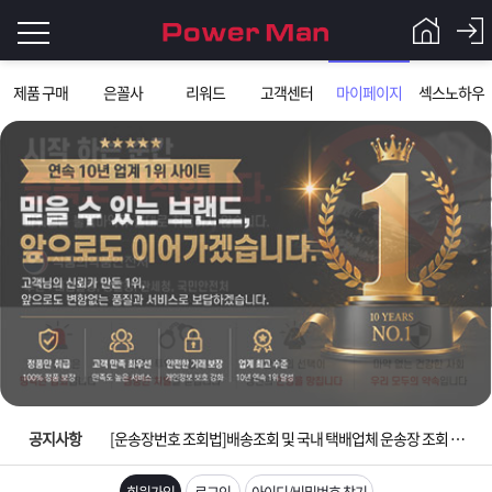
로
제품 구매
은꼴사
리워드
고객센터
마이페이지
섹스노하우
그
로
그
인
인
회
이
원
가
필
입
Q&A
요
파
입금확인이 안되는 상황을 대비해 꼭 입금후 고객센터 연락바랍니다.
합
워
제
[2026구정 연휴]설 연휴 배송 및 휴무 안내
니
맨
품
은
다.
공지사항
[운송장번호 조회법]배송조회 및 국내 택배업체 운송장 조회 하는법
[ios앱 오픈]아이폰 고객 앱설치 가능합니다.
회원가입
로그인
아이디/비밀번호 찾기