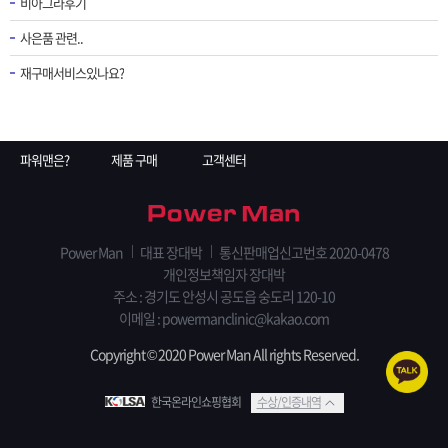
비아그라후기
사은품 관련..
재구매서비스있나요?
파워맨은?
제품 구매
고객센터
Power Man
대표 장대박
통신판매업신고번호 2020-0478
개인정보책임자 장대박
주소 : 경기도 안성시 공도읍 숭도리 120-10
이메일 : powermanclinic@kakao.com
Copyright © 2020 Power Man All rights Reserved.
한국온라인쇼핑협회
수상/인증내역