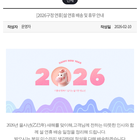
은?
구
꼴
섹
[무인택배함 이용 안내] 집 밖에 주소로 택배 받기
[2026구정 연휴]설 연휴 배송 및 휴무 안내
매
사
스
고
운영자
2026-02-10
작성자
작성일
입금확인이 안되는 상황을 대비해 꼭 입금후 고객센터 연락바랍니다.
노
객
마
[2026구정 연휴]설 연휴 배송 및 휴무 안내
하
센
이
주
우
터
페
문
이
조
지
회
2026년 을사년(乙巳年) 새해를 맞이해,고객님께 전하는 따뜻한 인사와 함
께 설 연휴 배송 일정을 정리해 드립니다.
받으시는 분의 미소까지 생각하며 정성을 다해 배송하겠습니다.