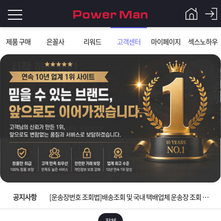
로
제품 구매
은꼴사
리워드
고객센터
마이페이지
섹스노하우
그
로
그
인
인
회
이
원
가
필
입
Q&A
요
파
입금확인이 안되는 상황을 대비해 꼭 입금후 고객센터 연락바랍니다.
합
워
제
[2026구정 연휴]설 연휴 배송 및 휴무 안내
니
맨
품
은
다.
공지사항
[운송장번호 조회법]배송조회 및 국내 택배업체 운송장 조회 하는법
[ios앱 오픈]아이폰 고객 앱설치 가능합니다.
전체