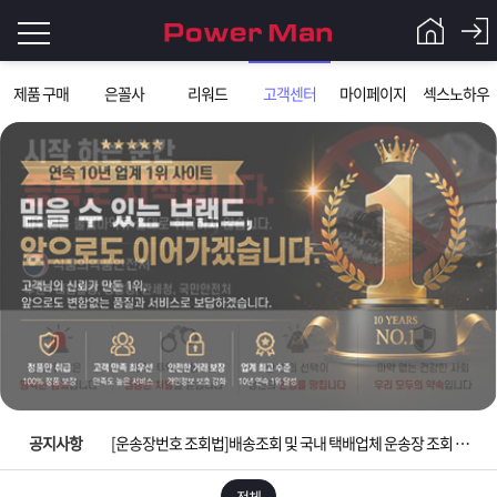
로
제품 구매
은꼴사
리워드
고객센터
마이페이지
섹스노하우
그
로
그
인
인
회
이
원
가
필
입
Q&A
요
파
입금확인이 안되는 상황을 대비해 꼭 입금후 고객센터 연락바랍니다.
합
워
제
[2026구정 연휴]설 연휴 배송 및 휴무 안내
니
맨
품
은
다.
공지사항
[운송장번호 조회법]배송조회 및 국내 택배업체 운송장 조회 하는법
[ios앱 오픈]아이폰 고객 앱설치 가능합니다.
전체