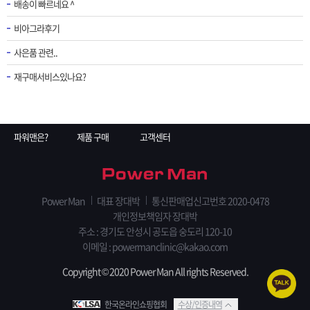
배송이 빠르네요 ^
비아그라후기
사은품 관련..
재구매서비스있나요?
파워맨은?
제품 구매
고객센터
Power Man
대표 장대박
통신판매업신고번호 2020-0478
개인정보책임자 장대박
주소 : 경기도 안성시 공도읍 숭도리 120-10
이메일 : powermanclinic@kakao.com
Copyright © 2020 Power Man All rights Reserved.
한국온라인쇼핑협회
수상/인증내역