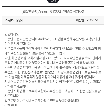
은?
구
꼴
섹
[무인택배함 이용 안내] 집 밖에 주소로 택배 받기
[앱 운영중지]Android 및 iOS 앱 운영중지 공지사항
매
사
스
고
운영자
2026-07-01
작성자
작성일
입금확인이 안되는 상황을 대비해 꼭 입금후 고객센터 연락바랍니다.
노
객
마
[2026구정 연휴]설 연휴 배송 및 휴무 안내
안녕하세요.
하
센
이
주
그동안 오랜 시간 동안 저희 Android 및 iOS 앱을 이용해 주신 모든 고객님께 진
심으로 감사드립니다.
많은 고객님들의 관심과 사랑 덕분에 지금까지 서비스를 운영할 수 있었으며, 함
우
터
페
문
께해 주신 모든 분들께 깊은 감사의 말씀을 드립니다.
다만, 최근 앱 이용 고객이 점차 감소하고 있으며, 지속적인 운영 및 유지·관리에
도 많은 어려움이 있어 부득이하게 앱 서비스 운영을 종료하게 되었습니다.
이
조
기존에 앱을 설치하여 이용 중이신 고객님께서는 당분간 정상적으로 이용하실
수 있습니다. 다만,
신규 다운로드는 중단
되며, 앞으로는
앱 업데이트 및 유지·보
수, 기술 지원이 제공되지 않을 예정
이오니 이용에 참고해 주시기 바랍니다.
지
회
서비스 종료로 인해 이용에 불편을 드리게 된 점 진심으로 사과드리며, 너그러운
양해를 부탁드립니다.
그동안 저희 앱을 아껴주시고 함께해 주신 모든 고객님께 다시 한번 진심으로 감
사드립니다.
앞으로도 더 나은 서비스로 찾아뵐 수 있도록 노력하겠습니다.
감사합니다.