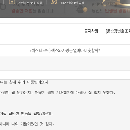
입금확인이 안되
[2026구정 연휴
공지사항
[운송장번호 조
[ios앱 오픈]
(섹스 테크닉) 섹스와 사랑은 얼마나 비슷할까?
[무인택배함 이용
입금확인이 안되
나는 침대 위의 이등병이었다. 

[2026구정 연휴
방이 뭘 원하는지, 어떻게 해야 기뻐할지에 대해서 잘 알지 못했다.

어필 될만한 행동을 펼쳤었는데, 

니라 나의 기쁨이었던 것 같다. 
