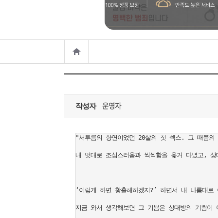
은?
구
꼴
섹
매
사
스
고
노
객
마
하
센
이
주
운영자
우
터
페
문
작성자
이
조
"서투름의 향연이었던 20살의 첫 섹스. 그 때쯤의 
내 멋대로 조심스러움과 씩씩함을 옮겨 다녔고, 상대
지
회
‘이렇게 하면 황홀해하겠지?’ 하면서 내 나름대로 
지금 와서 생각해보면 그 기쁨은 상대방의 기쁨이 아