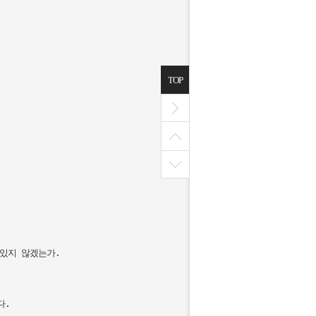


TOP
있지 않겠는가.

 
