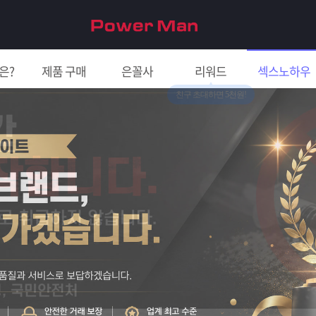
은?
제품 구매
은꼴사
리워드
섹스노하우
친구 초대하면 5천원!