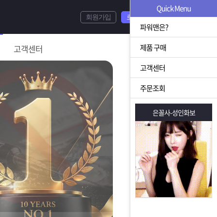
Quick Menu
회원가입
로그인
파워맨은?
제품 구매
고객센터
고객센터
주문조회
은꼴사-성인화보
은꼴사-성인화보