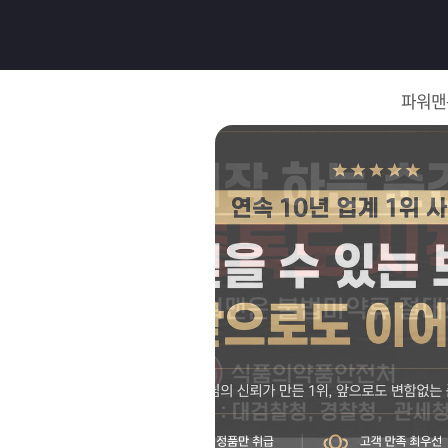
로
그
파워맨
인
로
그
인
이
회
필
원
가
요
입
Q&A
합
파
니
워
제
다.
맨
품
은