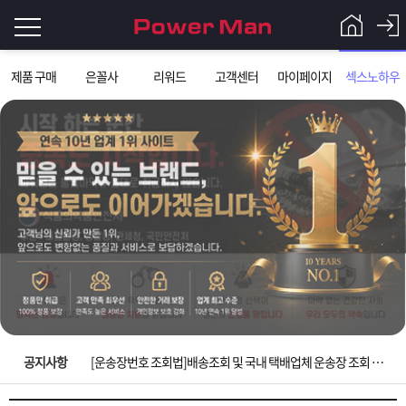
로
제품 구매
은꼴사
리워드
고객센터
마이페이지
섹스노하우
그
로
그
인
인
회
이
원
가
필
입
Q&A
요
파
입금확인이 안되는 상황을 대비해 꼭 입금후 고객센터 연락바랍니다.
합
워
제
[2026구정 연휴]설 연휴 배송 및 휴무 안내
니
맨
품
은
다.
공지사항
[운송장번호 조회법]배송조회 및 국내 택배업체 운송장 조회 하는법
[ios앱 오픈]아이폰 고객 앱설치 가능합니다.