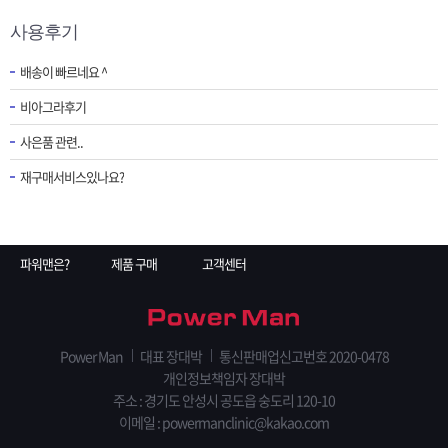
사용후기
배송이 빠르네요 ^
비아그라후기
사은품 관련..
재구매서비스있나요?
파워맨은?
제품 구매
고객센터
Power Man
대표 장대박
통신판매업신고번호 2020-0478
개인정보책임자 장대박
주소 : 경기도 안성시 공도읍 숭도리 120-10
이메일 : powermanclinic@kakao.com