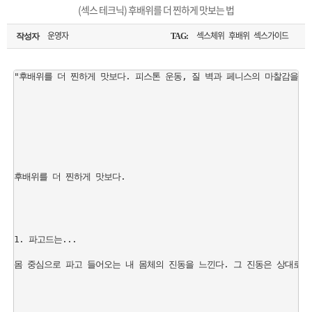
은?
구
꼴
섹
(섹스 테크닉) 후배위를 더 찐하게 맛보는 법
[무인택배함 이용 안내] 집 밖에 주소로 택배 받기
매
사
스
고
운영자
섹스체위 후배위 섹스가이드
작성자
TAG:
입금확인이 안되는 상황을 대비해 꼭 입금후 고객센터 연락바랍니다.
노
객
마
"후배위를 더 찐하게 맛보다. 피스톤 운동, 질 벽과 페니스의 마찰감을 
[2026구정 연휴]설 연휴 배송 및 휴무 안내
하
센
이
주
우
터
페
문
후배위를 더 찐하게 맛보다.

이
조
지
회
1. 파고드는...

몸 중심으로 파고 들어오는 내 몸체의 진동을 느낀다. 그 진동은 상대로부터