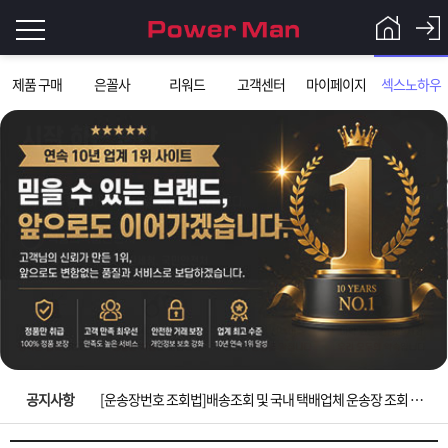
로
제품 구매
은꼴사
리워드
고객센터
마이페이지
섹스노하우
그
로
그
인
인
회
이
원
가
필
입
Q&A
요
파
입금확인이 안되는 상황을 대비해 꼭 입금후 고객센터 연락바랍니다.
합
워
제
[2026구정 연휴]설 연휴 배송 및 휴무 안내
니
맨
품
은
다.
공지사항
[운송장번호 조회법]배송조회 및 국내 택배업체 운송장 조회 하는법
[ios앱 오픈]아이폰 고객 앱설치 가능합니다.