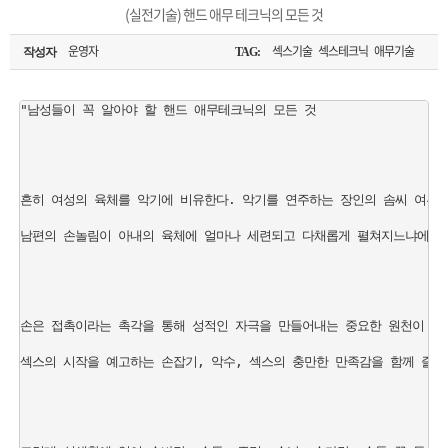
은?
구
꼴
섹
(실전기술) 핸드 애무 테크닉의 모든 것
[무인택배함 이용 안내] 집 밖에 주소로 택배 받기
매
사
스
고
운영자
섹스기술 섹스테크닉 애무기술
작성자
TAG:
입금확인이 안되는 상황을 대비해 꼭 입금후 고객센터 연락바랍니다.
노
객
마
"남성들이 꼭 알아야 할 핸드 애무테크닉의 모든 것

[2026구정 연휴]설 연휴 배송 및 휴무 안내
하
센
이
주
흔히 여성의 육체를 악기에 비유한다. 악기를 연주하는 장인의 솜씨 여부에
우
터
페
문
남편의 손놀림이 아내의 육체에 얼마나 세련되고 다채롭게 펼쳐지느냐에 따
이
조
지
회
손은 접촉이라는 촉각을 통해 성적인 자극을 만들어내는 중요한 원천이 된다.
섹스의 시작을 예고하는 손잡기, 악수, 섹스의 충만한 만족감을 함께 즐기