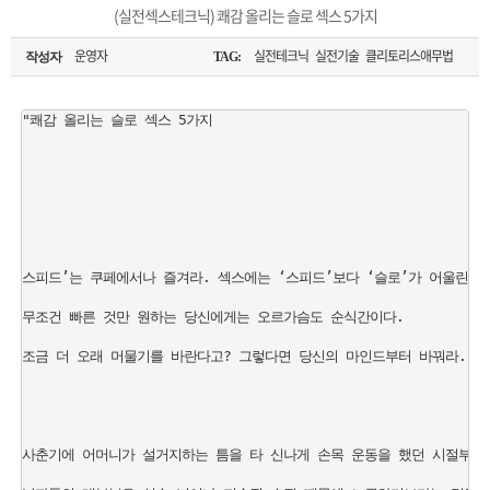
은?
구
꼴
섹
(실전섹스테크닉) 쾌감 올리는 슬로 섹스 5가지
[무인택배함 이용 안내] 집 밖에 주소로 택배 받기
매
사
스
고
운영자
실전테크닉 실전기술 클리토리스애무법
작성자
TAG:
입금확인이 안되는 상황을 대비해 꼭 입금후 고객센터 연락바랍니다.
노
객
마
"쾌감 올리는 슬로 섹스 5가지

[2026구정 연휴]설 연휴 배송 및 휴무 안내
하
센
이
주
우
터
페
문
스피드’는 쿠페에서나 즐겨라. 섹스에는 ‘스피드’보다 ‘슬로’가 어울린다.

이
조
무조건 빠른 것만 원하는 당신에게는 오르가슴도 순식간이다.

지
회
조금 더 오래 머물기를 바란다고? 그렇다면 당신의 마인드부터 바꿔라. 긴
사춘기에 어머니가 설거지하는 틈을 타 신나게 손목 운동을 했던 시절부터 