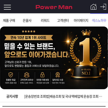
로
제품 구매
은꼴사
리워드
고객센터
마이페이지
섹스노하우
그
로
그
인
인
회
이
원
가
필
입
Q&A
요
파
입금확인이 안되는 상황을 대비해 꼭 입금후 고객센터 연락바랍니다.
합
워
제
[2026구정 연휴]설 연휴 배송 및 휴무 안내
니
맨
품
은
다.
공지사항
[운송장번호 조회법]배송조회 및 국내 택배업체 운송장 조회 하는법
[ios앱 오픈]아이폰 고객 앱설치 가능합니다.