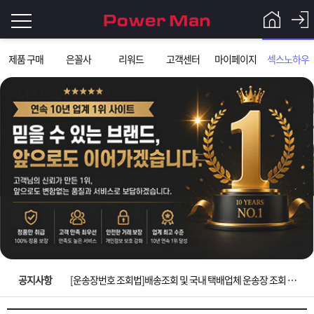
로
제품 구매
은꼴사
리워드
고객센터
마이페이지
섹스노하우
그
로
그
인
인
회
이
원
가
필
입
Q&A
요
파
입금확인이 안되는 상황을 대비해 꼭 입금후 고객센터 연락바랍니다.
합
워
제
[2026구정 연휴]설 연휴 배송 및 휴무 안내
니
맨
품
은
다.
공지사항
[운송장번호 조회법]배송조회 및 국내 택배업체 운송장 조회 하는법
[ios앱 오픈]아이폰 고객 앱설치 가능합니다.