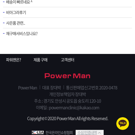
배송이 빠르네요 ^
비아그라후기
사은품 관련..
재구매서비스있나요?
파워맨은?
제품 구매
고객센터
Power Man
대표 장대박
통신판매업신고번호 2020-0478
개인정보책임자 장대박
주소 : 경기도 안성시 공도읍 숭도리 120-10
이메일 : powermanclinic@kakao.com
Copyright © 2020 Power Man All rights Reserved.
한국온라인쇼핑협회
수상/인증내역