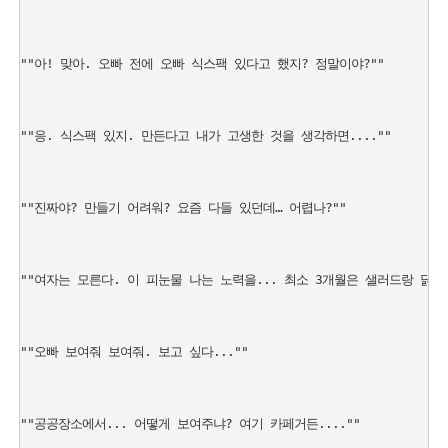
""아! 맞아. 오빠 전에 오빠 식스팩 있다고 했지? 정말이야?""

""응. 식스팩 있지. 만든다고 내가 고생한 것을 생각하면....""

""진짜야? 만들기 어려워? 요즘 다들 있던데… 어렵나?""

""여자는 모른다. 이 피눈물 나는 노력을... 최소 3개월은 샐러드랑 닭 가슴
""오빠 보여줘 보여줘. 보고 싶다...""

""공공장소에서... 어떻게 보여주냐? 여기 카페거든....""
