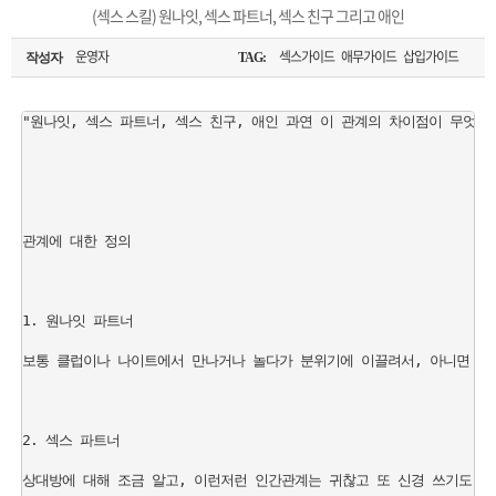
은?
구
꼴
섹
(섹스 스킬) 원나잇, 섹스 파트너, 섹스 친구 그리고 애인
[무인택배함 이용 안내] 집 밖에 주소로 택배 받기
매
사
스
고
운영자
섹스가이드 애무가이드 삽입가이드
작성자
TAG:
입금확인이 안되는 상황을 대비해 꼭 입금후 고객센터 연락바랍니다.
노
객
마
"원나잇, 섹스 파트너, 섹스 친구, 애인 과연 이 관계의 차이점이 무엇일
[2026구정 연휴]설 연휴 배송 및 휴무 안내
하
센
이
주
우
터
페
문
관계에 대한 정의

이
조
1. 원나잇 파트너

지
회
보통 클럽이나 나이트에서 만나거나 놀다가 분위기에 이끌려서, 아니면 순간
2. 섹스 파트너

상대방에 대해 조금 알고, 이런저런 인간관계는 귀찮고 또 신경 쓰기도 싫