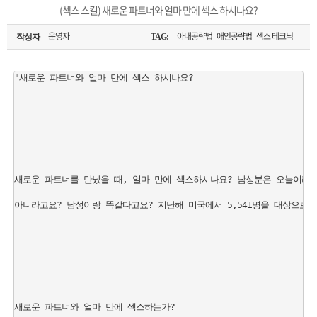
은?
구
꼴
섹
(섹스 스킬) 새로운 파트너와 얼마 만에 섹스 하시나요?
[무인택배함 이용 안내] 집 밖에 주소로 택배 받기
매
사
스
고
운영자
아내공략법 애인공략법 섹스 테크닉
작성자
TAG:
입금확인이 안되는 상황을 대비해 꼭 입금후 고객센터 연락바랍니다.
노
객
마
"새로운 파트너와 얼마 만에 섹스 하시나요?  

[2026구정 연휴]설 연휴 배송 및 휴무 안내
하
센
이
주
우
터
페
문
새로운 파트너를 만났을 때, 얼마 만에 섹스하시나요? 남성분은 오늘이라도 
이
조
아니라고요? 남성이랑 똑같다고요? 지난해 미국에서 5,541명을 대상으로 
지
회
새로운 파트너와 얼마 만에 섹스하는가?
