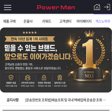
로
제품 구매
은꼴사
리워드
고객센터
마이페이지
섹스노하우
그
로
그
인
인
회
이
원
가
필
입
Q&A
요
파
입금확인이 안되는 상황을 대비해 꼭 입금후 고객센터 연락바랍니다.
합
워
제
[2026구정 연휴]설 연휴 배송 및 휴무 안내
니
맨
품
은
다.
공지사항
[운송장번호 조회법]배송조회 및 국내 택배업체 운송장 조회 하는법
[ios앱 오픈]아이폰 고객 앱설치 가능합니다.