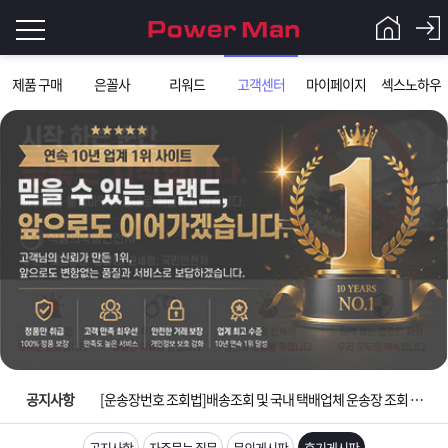
로
제품 구매
은꼴사
리워드
고객센터
마이페이지
섹스노하우
그
로
그
인
인
회
이
원
가
필
입
Q&A
요
파
입금확인이 안되는 상황을 대비해 꼭 입금후 고객센터 연락바랍니다.
합
워
제
[2026구정 연휴]설 연휴 배송 및 휴무 안내
니
맨
품
은
다.
공지사항
[운송장번호 조회법]배송조회 및 국내 택배업체 운송장 조회 하는법
[ios앱 오픈]아이폰 고객 앱설치 가능합니다.
공지사항
자주묻는 질문
문의게시판
후기게시판