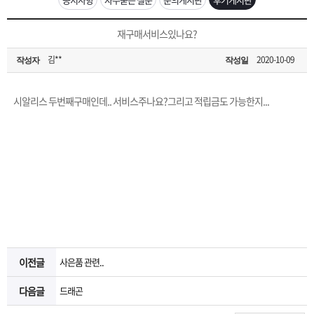
은?
구
꼴
섹
[무인택배함 이용 안내] 집 밖에 주소로 택배 받기
재구매서비스있나요?
매
사
스
고
김**
2020-10-09
작성자
작성일
입금확인이 안되는 상황을 대비해 꼭 입금후 고객센터 연락바랍니다.
노
객
마
[2026구정 연휴]설 연휴 배송 및 휴무 안내
시알리스 두번째구매인데.. 서비스주나요?그리고 적립금도 가능한지...
하
센
이
주
우
터
페
문
이
조
지
회
이전글
사은품 관련..
다음글
드래곤