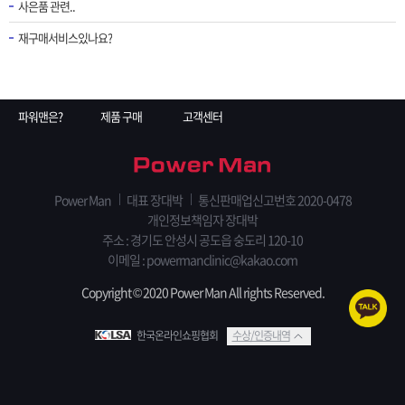
사은품 관련..
재구매서비스있나요?
파워맨은?
제품 구매
고객센터
Power Man
대표 장대박
통신판매업신고번호 2020-0478
개인정보책임자 장대박
주소 : 경기도 안성시 공도읍 숭도리 120-10
이메일 : powermanclinic@kakao.com
Copyright © 2020 Power Man All rights Reserved.
한국온라인쇼핑협회
수상/인증내역