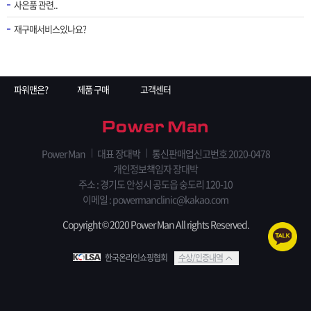
사은품 관련..
재구매서비스있나요?
파워맨은?
제품 구매
고객센터
Power Man
대표 장대박
통신판매업신고번호 2020-0478
개인정보책임자 장대박
주소 : 경기도 안성시 공도읍 숭도리 120-10
이메일 : powermanclinic@kakao.com
Copyright © 2020 Power Man All rights Reserved.
한국온라인쇼핑협회
수상/인증내역