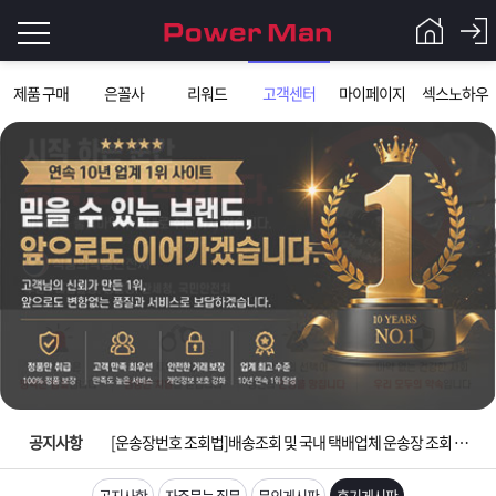
로
제품 구매
은꼴사
리워드
고객센터
마이페이지
섹스노하우
그
로
그
인
인
회
이
원
가
필
입
Q&A
요
파
입금확인이 안되는 상황을 대비해 꼭 입금후 고객센터 연락바랍니다.
합
워
제
[2026구정 연휴]설 연휴 배송 및 휴무 안내
니
맨
품
은
다.
공지사항
[운송장번호 조회법]배송조회 및 국내 택배업체 운송장 조회 하는법
[ios앱 오픈]아이폰 고객 앱설치 가능합니다.
공지사항
자주묻는 질문
문의게시판
후기게시판