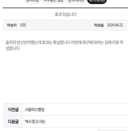
은?
구
꼴
섹
[무인택배함 이용 안내] 집 밖에 주소로 택배 받기
효과 있습니다
매
사
스
고
김현
2026-06-22
작성자
작성일
입금확인이 안되는 상황을 대비해 꼭 입금후 고객센터 연락바랍니다.
노
객
마
[2026구정 연휴]설 연휴 배송 및 휴무 안내
솔직히 반신반의했는데 효과는 확실합니다 이번에 재구매 하려는 김에 리뷰 작
하
센
이
주
성합니다
우
터
페
문
이
조
지
회
이전글
시알리스짱임
다음글
역시 믿고 사는