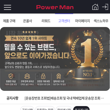
로
제품 구매
은꼴사
리워드
고객센터
마이페이지
섹스노하우
그
로
그
인
인
회
이
원
가
필
입
Q&A
요
파
입금확인이 안되는 상황을 대비해 꼭 입금후 고객센터 연락바랍니다.
합
워
제
[2026구정 연휴]설 연휴 배송 및 휴무 안내
니
맨
품
은
다.
공지사항
[운송장번호 조회법]배송조회 및 국내 택배업체 운송장 조회 하는법
[ios앱 오픈]아이폰 고객 앱설치 가능합니다.
공지사항
자주묻는 질문
문의게시판
후기게시판