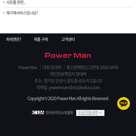
사은품 관련..
재구매서비스있나요?
파워맨은?
제품 구매
고객센터
Power Man
대표 장대박
통신판매업신고번호 2020-0478
개인정보책임자 장대박
주소 : 경기도 안성시 공도읍 숭도리 120-10
이메일 : powermanclinic@kakao.com
Copyright © 2020 Power Man All rights Reserved.
한국온라인쇼핑협회
수상/인증내역