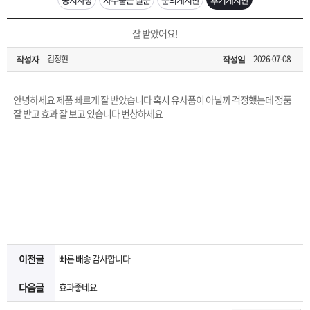
은?
구
꼴
섹
[무인택배함 이용 안내] 집 밖에 주소로 택배 받기
잘 받았어요!
매
사
스
고
김정현
2026-07-08
작성자
작성일
입금확인이 안되는 상황을 대비해 꼭 입금후 고객센터 연락바랍니다.
노
객
마
[2026구정 연휴]설 연휴 배송 및 휴무 안내
안녕하세요 제품 빠르게 잘 받았습니다 혹시 유사품이 아닐까 걱정했는데 정품
하
센
이
주
잘 받고 효과 잘 보고 있습니다 번창하세요
우
터
페
문
이
조
지
회
이전글
빠른 배송 감사합니다
다음글
효과좋네요