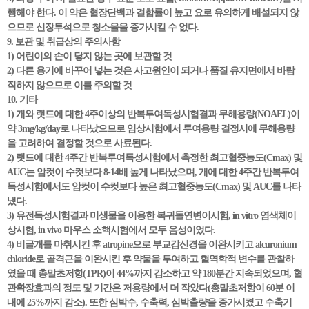
행해야 한다. 이 약은 혈장단백과 결합률이 높고 요로 유의하게 배설되지 않
으므로 신장투석으로 청소율을 증가시킬 수 없다.
9. 보관 및 취급상의 주의사항
1) 어린이의 손이 닿지 않는 곳에 보관할 것
2) 다른 용기에 바꾸어 넣는 것은 사고원인이 되거나 품질 유지면에서 바람
직하지 않으므로 이를 주의할 것
10. 기타
1) 개와 랫드에 대한 4주이상의 반복투여독성시험결과 무해용량(NOAEL)이
약 3mg/kg/day로 나타났으므로 임상시험에서 투여용량 결정시에 무해용량
을 고려하여 결정할 것으로 사료된다.
2) 랫드에 대한 4주간 반복투여독성시험에서 측정한 최고혈중농도(Cmax) 및
AUC는 암컷이 수컷보다 8-14배 높게 나타났으며, 개에 대한 4주간 반복투여
독성시험에서도 암컷이 수컷보다 높은 최고혈중농도(Cmax) 및 AUC를 나타
냈다.
3) 유전독성시험결과 미생물을 이용한 복귀돌연변이시험, in vitro 염색체이
상시험, in vivo 마우스 소핵시험에서 모두 음성이었다.
4) 비글개를 마취시킨 후 atropine으로 부교감신경을 이완시키고 alcuronium
chloride로 골격근을 이완시킨 후 약물을 투여하고 혈역학적 변수를 관찰하
였을 때 총말초저항(TPR)이 44%까지 감소하고 약 180분간 지속되었으며, 혈
관확장효과의 정도 및 기간은 저용량에서 더 작았다(총말초저항이 60분 이
내에 25%까지 감소). 또한 심박수, 수축력, 심박출량을 증가시켰고 수축기