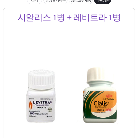
은?
구
꼴
섹
입금확인이 안되는 상황을 대비해 꼭 입금후 고객센터 연락바랍니다.
시알리스 1병 + 레비트라 1병
매
사
스
고
[2026구정 연휴]설 연휴 배송 및 휴무 안내
노
객
마
하
센
이
주
우
터
페
문
이
조
지
회