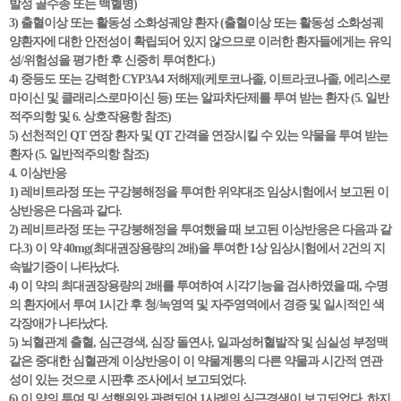
발성 골수종 또는 백혈병)
3) 출혈이상 또는 활동성 소화성궤양 환자 (출혈이상 또는 활동성 소화성궤
양환자에 대한 안전성이 확립되어 있지 않으므로 이러한 환자들에게는 유익
성/위험성을 평가한 후 신중히 투여한다.)
4) 중등도 또는 강력한 CYP3A4 저해제(케토코나졸, 이트라코나졸, 에리스로
마이신 및 클래리스로마이신 등) 또는 알파차단제를 투여 받는 환자 (5. 일반
적주의항 및 6. 상호작용항 참조)
5) 선천적인 QT 연장 환자 및 QT 간격을 연장시킬 수 있는 약물을 투여 받는
환자 (5. 일반적주의항 참조)
4. 이상반응
1) 레비트라정 또는 구강붕해정을 투여한 위약대조 임상시험에서 보고된 이
상반응은 다음과 같다.
2) 레비트라정 또는 구강붕해정을 투여했을 때 보고된 이상반응은 다음과 같
다.3) 이 약 40mg(최대권장용량의 2배)을 투여한 1상 임상시험에서 2건의 지
속발기증이 나타났다.
4) 이 약의 최대권장용량의 2배를 투여하여 시각기능을 검사하였을 때, 수명
의 환자에서 투여 1시간 후 청/녹영역 및 자주영역에서 경증 및 일시적인 색
각장애가 나타났다.
5) 뇌혈관계 출혈, 심근경색, 심장 돌연사, 일과성허혈발작 및 심실성 부정맥
같은 중대한 심혈관계 이상반응이 이 약물계통의 다른 약물과 시간적 연관
성이 있는 것으로 시판후 조사에서 보고되었다.
6) 이 약의 투여 및 성행위와 관련되어 1사례의 심근경색이 보고되었다. 하지