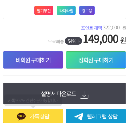
발기부전
타다라필
경구용
322,000
포인트 해택
원
149,000
원
54%
무료배송
비회원 구매하기
정회원 구매하기
설명서 다운로드
카톡으로도 간편주문 가능합니다.
카톡상담
텔레그램 상담