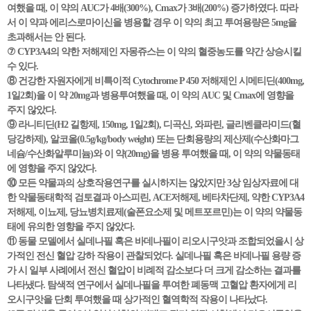
여했을 때, 이 약의 AUC가 4배(300%), Cmax가 3배(200%) 증가하였다. 따라
서 이 약과 에리스로마이신을 병용할 경우 이 약의 최고 투여용량은 5mg을
초과해서는 안 된다.
⑦ CYP3A4의 약한 저해제인 자몽쥬스는 이 약의 혈중농도를 약간 상승시킬
수 있다.
⑧ 건강한 자원자에게 비특이적 Cytochrome P 450 저해제인 시메티딘(400mg,
1일2회)을 이 약 20mg과 병용투여했을 때, 이 약의 AUC 및 Cmax에 영향을
주지 않았다.
⑨ 라니티딘(H2 길항제, 150mg, 1일2회), 디곡신, 와파린, 글리벤클라미드(혈
당강하제), 알코올(0.5g/kg/body weight) 또는 단회용량의 제산제(수산화마그
네슘/수산화알루미늄)와 이 약(20mg)을 병용 투여했을 때, 이 약의 약물동태
에 영향을 주지 않았다.
⑩ 모든 약물과의 상호작용연구를 실시하지는 않았지만 3상 임상자료에 대
한 약물동태학적 검토결과 아스피린, ACE저해제, 베타차단제, 약한 CYP3A4
저해제, 이뇨제, 당뇨병치료제(술폰요소제 및 메트포르민)는 이 약의 약물동
태에 유의한 영향을 주지 않았다.
⑪ 동물 모델에서 실데나필 혹은 바데나필이 리오시구앗과 조합되었을시 상
가적인 전신 혈압 강하 작용이 관찰되었다. 실데나필 혹은 바데나필 용량 증
가 시 일부 사례에서 전신 혈압이 비례적 감소보다 더 크게 감소하는 결과를
나타냈다. 탐색적 연구에서 실데나필을 투여한 폐동맥 고혈압 환자에게 리
오시구앗을 단회 투여했을 때 상가적인 혈역학적 작용이 나타났다.