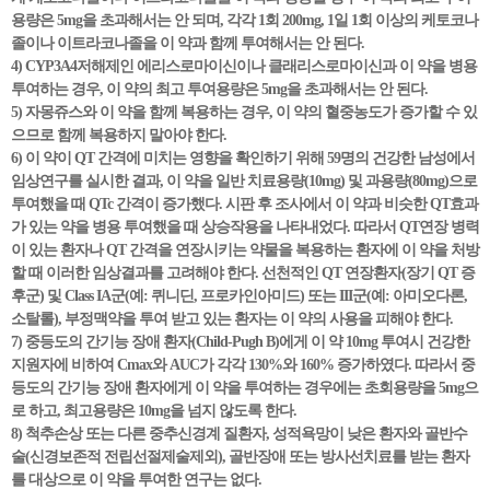
용량은 5mg을 초과해서는 안 되며, 각각 1회 200mg, 1일 1회 이상의 케토코나
졸이나 이트라코나졸을 이 약과 함께 투여해서는 안 된다.
4) CYP3A4저해제인 에리스로마이신이나 클래리스로마이신과 이 약을 병용
투여하는 경우, 이 약의 최고 투여용량은 5mg을 초과해서는 안 된다.
5) 자몽쥬스와 이 약을 함께 복용하는 경우, 이 약의 혈중농도가 증가할 수 있
으므로 함께 복용하지 말아야 한다.
6) 이 약이 QT 간격에 미치는 영향을 확인하기 위해 59명의 건강한 남성에서
임상연구를 실시한 결과, 이 약을 일반 치료용량(10mg) 및 과용량(80mg)으로
투여했을 때 QTc 간격이 증가했다. 시판 후 조사에서 이 약과 비슷한 QT효과
가 있는 약을 병용 투여했을 때 상승작용을 나타내었다. 따라서 QT연장 병력
이 있는 환자나 QT 간격을 연장시키는 약물을 복용하는 환자에 이 약을 처방
할 때 이러한 임상결과를 고려해야 한다. 선천적인 QT 연장환자(장기 QT 증
후군) 및 Class IA군(예: 퀴니딘, 프로카인아미드) 또는 III군(예: 아미오다론,
소탈롤), 부정맥약을 투여 받고 있는 환자는 이 약의 사용을 피해야 한다.
7) 중등도의 간기능 장애 환자(Child-Pugh B)에게 이 약 10mg 투여시 건강한
지원자에 비하여 Cmax와 AUC가 각각 130%와 160% 증가하였다. 따라서 중
등도의 간기능 장애 환자에게 이 약을 투여하는 경우에는 초회용량을 5mg으
로 하고, 최고용량은 10mg을 넘지 않도록 한다.
8) 척추손상 또는 다른 중추신경계 질환자, 성적욕망이 낮은 환자와 골반수
술(신경보존적 전립선절제술제외), 골반장애 또는 방사선치료를 받는 환자
를 대상으로 이 약을 투여한 연구는 없다.