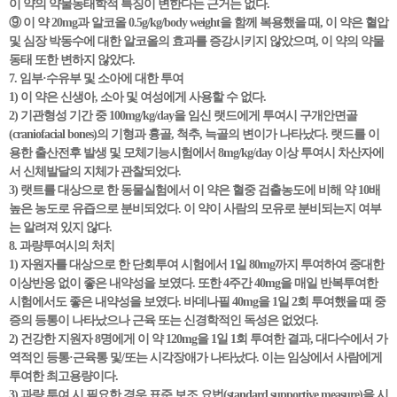
이 약의 약물동태학적 특징이 변한다는 근거는 없다.
⑨ 이 약 20mg과 알코올 0.5g/kg/body weight을 함께 복용했을 때, 이 약은 혈압
및 심장 박동수에 대한 알코올의 효과를 증강시키지 않았으며, 이 약의 약물
동태 또한 변하지 않았다.
7. 임부·수유부 및 소아에 대한 투여
1) 이 약은 신생아, 소아 및 여성에게 사용할 수 없다.
2) 기관형성 기간 중 100mg/kg/day을 임신 랫드에게 투여시 구개안면골
(craniofacial bones)의 기형과 흉골, 척추, 늑골의 변이가 나타났다. 랫드를 이
용한 출산전후 발생 및 모체기능시험에서 8mg/kg/day 이상 투여시 차산자에
서 신체발달의 지체가 관찰되었다.
3) 랫트를 대상으로 한 동물실험에서 이 약은 혈중 검출농도에 비해 약 10배
높은 농도로 유즙으로 분비되었다. 이 약이 사람의 모유로 분비되는지 여부
는 알려져 있지 않다.
8. 과량투여시의 처치
1) 자원자를 대상으로 한 단회투여 시험에서 1일 80mg까지 투여하여 중대한
이상반응 없이 좋은 내약성을 보였다. 또한 4주간 40mg을 매일 반복투여한
시험에서도 좋은 내약성을 보였다. 바데나필 40mg을 1일 2회 투여했을 때 중
증의 등통이 나타났으나 근육 또는 신경학적인 독성은 없었다.
2) 건강한 지원자 8명에게 이 약 120mg을 1일 1회 투여한 결과, 대다수에서 가
역적인 등통·근육통 및/또는 시각장애가 나타났다. 이는 임상에서 사람에게
투여한 최고용량이다.
3) 과량 투여 시 필요한 경우 표준 보조 요법(standard supportive measure)을 시