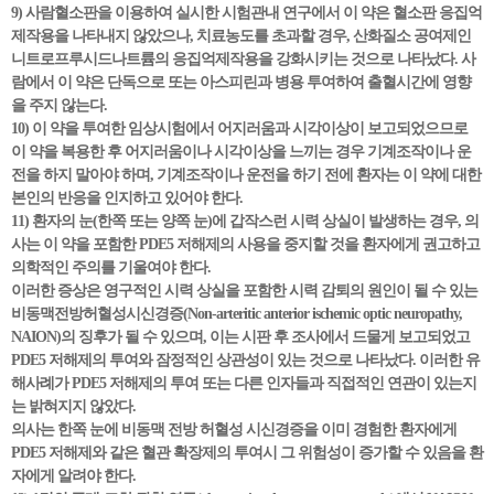
9) 사람혈소판을 이용하여 실시한 시험관내 연구에서 이 약은 혈소판 응집억
제작용을 나타내지 않았으나, 치료농도를 초과할 경우, 산화질소 공여제인
니트로프루시드나트륨의 응집억제작용을 강화시키는 것으로 나타났다. 사
람에서 이 약은 단독으로 또는 아스피린과 병용 투여하여 출혈시간에 영향
을 주지 않는다.
10) 이 약을 투여한 임상시험에서 어지러움과 시각이상이 보고되었으므로
이 약을 복용한 후 어지러움이나 시각이상을 느끼는 경우 기계조작이나 운
전을 하지 말아야 하며, 기계조작이나 운전을 하기 전에 환자는 이 약에 대한
본인의 반응을 인지하고 있어야 한다.
11) 환자의 눈(한쪽 또는 양쪽 눈)에 갑작스런 시력 상실이 발생하는 경우, 의
사는 이 약을 포함한 PDE5 저해제의 사용을 중지할 것을 환자에게 권고하고
의학적인 주의를 기울여야 한다.
이러한 증상은 영구적인 시력 상실을 포함한 시력 감퇴의 원인이 될 수 있는
비동맥전방허혈성시신경증(Non-arteritic anterior ischemic optic neuropathy,
NAION)의 징후가 될 수 있으며, 이는 시판 후 조사에서 드물게 보고되었고
PDE5 저해제의 투여와 잠정적인 상관성이 있는 것으로 나타났다. 이러한 유
해사례가 PDE5 저해제의 투여 또는 다른 인자들과 직접적인 연관이 있는지
는 밝혀지지 않았다.
의사는 한쪽 눈에 비동맥 전방 허혈성 시신경증을 이미 경험한 환자에게
PDE5 저해제와 같은 혈관 확장제의 투여시 그 위험성이 증가할 수 있음을 환
자에게 알려야 한다.