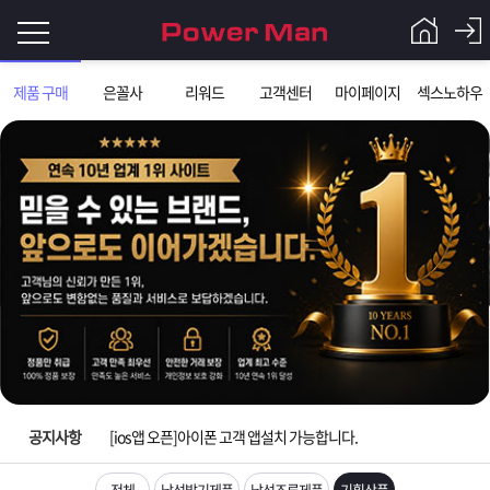
로
제품 구매
은꼴사
리워드
고객센터
마이페이지
섹스노하우
그
로
그
인
인
회
이
원
가
필
입
Q&A
입금확인이 안되는 상황을 대비해 꼭 입금후 고객센터 연락바랍니다.
요
파
[2026구정 연휴]설 연휴 배송 및 휴무 안내
합
워
제
[운송장번호 조회법]배송조회 및 국내 택배업체 운송장 조회 하는법
니
맨
품
은
다.
공지사항
[ios앱 오픈]아이폰 고객 앱설치 가능합니다.
[무인택배함 이용 안내] 집 밖에 주소로 택배 받기
전체
남성발기제품
남성조루제품
기획상품