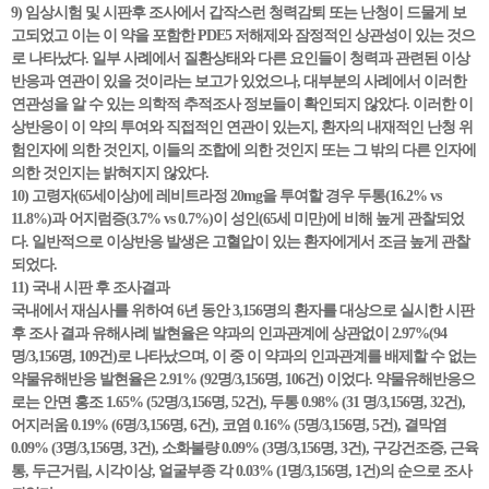
9) 임상시험 및 시판후 조사에서 갑작스런 청력감퇴 또는 난청이 드물게 보
고되었고 이는 이 약을 포함한 PDE5 저해제와 잠정적인 상관성이 있는 것으
로 나타났다. 일부 사례에서 질환상태와 다른 요인들이 청력과 관련된 이상
반응과 연관이 있을 것이라는 보고가 있었으나, 대부분의 사례에서 이러한
연관성을 알 수 있는 의학적 추적조사 정보들이 확인되지 않았다. 이러한 이
상반응이 이 약의 투여와 직접적인 연관이 있는지, 환자의 내재적인 난청 위
험인자에 의한 것인지, 이들의 조합에 의한 것인지 또는 그 밖의 다른 인자에
의한 것인지는 밝혀지지 않았다.
10) 고령자(65세이상)에 레비트라정 20mg을 투여할 경우 두통(16.2% vs
11.8%)과 어지럼증(3.7% vs 0.7%)이 성인(65세 미만)에 비해 높게 관찰되었
다. 일반적으로 이상반응 발생은 고혈압이 있는 환자에게서 조금 높게 관찰
되었다.
11) 국내 시판 후 조사결과
국내에서 재심사를 위하여 6년 동안 3,156명의 환자를 대상으로 실시한 시판
후 조사 결과 유해사례 발현율은 약과의 인과관계에 상관없이 2.97%(94
명/3,156명, 109건)로 나타났으며, 이 중 이 약과의 인과관계를 배제할 수 없는
약물유해반응 발현율은 2.91% (92명/3,156명, 106건) 이었다. 약물유해반응으
로는 안면 홍조 1.65% (52명/3,156명, 52건), 두통 0.98% (31 명/3,156명, 32건),
어지러움 0.19% (6명/3,156명, 6건), 코염 0.16% (5명/3,156명, 5건), 결막염
0.09% (3명/3,156명, 3건), 소화불량 0.09% (3명/3,156명, 3건), 구강건조증, 근육
통, 두근거림, 시각이상, 얼굴부종 각 0.03% (1명/3,156명, 1건)의 순으로 조사