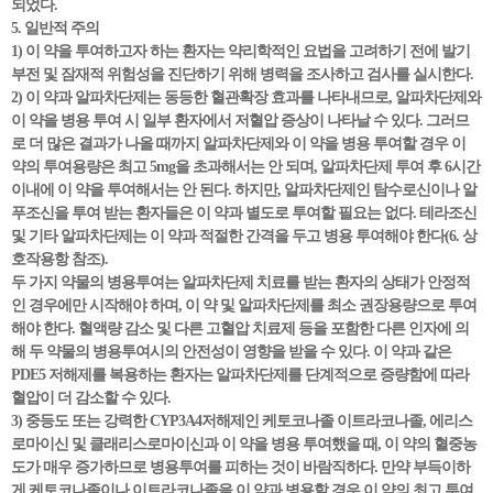
되었다.
5. 일반적 주의
1) 이 약을 투여하고자 하는 환자는 약리학적인 요법을 고려하기 전에 발기
부전 및 잠재적 위험성을 진단하기 위해 병력을 조사하고 검사를 실시한다.
2) 이 약과 알파차단제는 동등한 혈관확장 효과를 나타내므로, 알파차단제와
이 약을 병용 투여 시 일부 환자에서 저혈압 증상이 나타날 수 있다. 그러므
로 더 많은 결과가 나올 때까지 알파차단제와 이 약을 병용 투여할 경우 이
약의 투여용량은 최고 5mg을 초과해서는 안 되며, 알파차단제 투여 후 6시간
이내에 이 약을 투여해서는 안 된다. 하지만, 알파차단제인 탐수로신이나 알
푸조신을 투여 받는 환자들은 이 약과 별도로 투여할 필요는 없다. 테라조신
및 기타 알파차단제는 이 약과 적절한 간격을 두고 병용 투여해야 한다(6. 상
호작용항 참조).
두 가지 약물의 병용투여는 알파차단제 치료를 받는 환자의 상태가 안정적
인 경우에만 시작해야 하며, 이 약 및 알파차단제를 최소 권장용량으로 투여
해야 한다. 혈액량 감소 및 다른 고혈압 치료제 등을 포함한 다른 인자에 의
해 두 약물의 병용투여시의 안전성이 영향을 받을 수 있다. 이 약과 같은
PDE5 저해제를 복용하는 환자는 알파차단제를 단계적으로 증량함에 따라
혈압이 더 감소할 수 있다.
3) 중등도 또는 강력한 CYP3A4저해제인 케토코나졸 이트라코나졸, 에리스
로마이신 및 클래리스로마이신과 이 약을 병용 투여했을 때, 이 약의 혈중농
도가 매우 증가하므로 병용투여를 피하는 것이 바람직하다. 만약 부득이하
게 케토코나졸이나 이트라코나졸을 이 약과 병용할 경우 이 약의 최고 투여