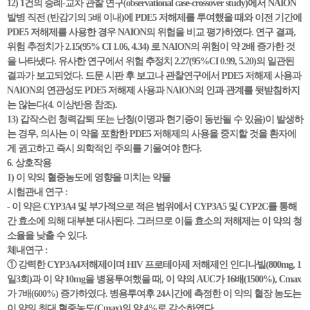
12) 1건의 증례-교차 관찰 연구(observational case-crossover study)에서 NAION
발병 직전 (반감기의 5배 이내)에 PDE5 저해제를 투여했을 때와 이전 기간에
PDE5 저해제를 사용한 경우 NAION의 위험을 비교 평가하였다. 연구 결과,
위험 추정치가 2.15(95% CI 1.06, 4.34) 로 NAION의 위험이 약 2배 증가한 것
을 나타냈다. 유사한 연구에서 위험 추정치 2.27(95%CI 0.99, 5.20)의 일관된
결과가 보고되었다. 드문 시판 후 보고나 관찰연구에서 PDE5 저해제 사용과
NAION의 연관성도 PDE5 저해제 사용과 NAION의 인과 관계를 뒷받침하지
는 않는다(4. 이상반응 참조).
13) 갑작스런 청력감퇴 또는 난청(이명과 현기증이 동반될 수 있음)이 발생하
는 경우, 의사는 이 약을 포함한 PDE5 저해제의 사용을 중지할 것을 환자에
게 권고하고 즉시 의학적인 주의를 기울여야 한다.
6. 상호작용
1) 이 약의 혈중농도에 영향을 미치는 약물
시험관내 연구 :
- 이 약은 CYP3A4 및 부가적으로 적은 범위에서 CYP3A5 및 CYP2C를 통해
간 효소에 의해 대부분 대사된다. 그러므로 이들 효소의 저해제는 이 약의 청
소율을 낮출 수 있다.
체내연구 :
① 강력한 CYP3A4저해제이며 HIV 프로테아제 저해제인 인디나빌(800mg, 1
일3회)과 이 약 10mg을 병용투여했을 때, 이 약의 AUC가 16배(1500%), Cmax
가 7배(600%) 증가하였다. 병용투여후 24시간에 측정한 이 약의 혈장 농도는
이 약의 최대 혈중농도(Cmax)의 약 4%로 감소하였다.