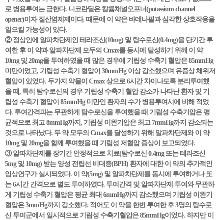
로 병용투여는 금한다. 니코란딜은 칼륨채널오프너(potassium channel
opener)이자 질산염제제이다. 때문에 이 약은 바데나필과 심각한 상호작용을
일으킬 가능성이 있다.
② 정상인에 알파차단제인 테라조신(10mg) 및 탐수로신(0.4mg)을 단기간 투
여한 후 이 약과 알파차단제 모두의 Cmax를 동시에 달성하기 위해 이 약
10mg 및 20mg을 투여하였을 때 많은 경우에 기립성 수축기 혈압은 85mmHg
미만이었고, 기립성 수축기 혈압이 30mmHg 이상 감소했으며 유증상 체위저
혈압이 있었다. 두가지 약물이 Cmax 상으로 6시간 차이나도록 분리투여했
을 때, 특히 탐수로신의 경우 기립성 수축기 혈압 감소가 나타난 환자 및 기
립성 수축기 혈압이 85mmHg 미만인 환자의 수가 병용투여시에 비해 적었
다. 투여간격과는 무관하게 탐수로신을 투여했을 때 기립성 수축기압은 평
균적으로 최고 8mmHg까지, 기립성 이완기압은 최고 7mmHg까지 감소되는
것으로 나타났다. 두 약 모두의 Cmax를 달성하기 위해 알파차단제와 이 약
10mg 및 20mg을 함께 투여했을 때 기립성 저혈압 증상이 보고되었다.
③ 알파차단제를 장기간 안정적으로 치료(탐수로신 0.4mg 또는 테라조신
5mg 및 10mg) 받는 양성 전립선 비대증(BPH) 환자에 대한 이 약의 추가적인
임상연구가 실시되었다. 이 약(5mg) 및 알파차단제를 동시에 투여하거나 또
는 6시간 간격으로 별도 투여하였다. 투여간격 및 알파차단제 투여와 무관하
게 기립성 수축기 혈압은 평균 최대 6mmHg까지 감소했으며 기립성 이완기
혈압은 3mmHg까지 감소했다. 적어도 이 약을 한번 투여한 후 3명의 탐수로
신 투여군에서 일시적으로 기립성 수축기혈압은 85mmHg이었다. 하지만 이