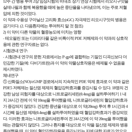
12주 간 병용 투여 2상 임상시험의 비대조 장기 연장 시험에서 리오시구앗을
실데나필과 함께 복용했을 때에 높은 중단율을 나타냈으며, 이는 주로 저혈
압에 의한 것이었다.
이 약과 수용성 구아닐산 고리화 효소(sGC) 자극제인 리오시구앗의 병용은
금기이다. (2. 다음환자에는 투여하지 말 것 참조)
2) 이 약이 다른 약물의 혈중농도에 미치는 영향
- 테오필린 또는 디피리다몰 같은 비특이적 PDE 저해제와 이 약과의 상호작
용에 관한 연구자료는 없다.
시험관내 연구:
- 시험관내 연구의 문헌 자료에서는 P-gp에 결합하는 기질인 디곡신보다 더
민감한 기질(예: 다비가트란)과 이 약의 약물상호작용은 배제될 수 없음을
제시하였다.
체내연구
① 산화질소(NO)/cGMP 경로에서의 지속적인 PDE 억제 효과로 이 약과 같은
PDE5 저해제는 질산염 제제의 혈압강하효과를 증강시킬 수 있다. 18명의 건
강한 남성 피험자를 대상으로 니트로글리세린(0.4mg)을 설하투여하기 1 내
지 24시간 전에 이 약 10mg을 투여했을 때, 니트로글리세린의 혈압강하효과
가 증강되지 않았다. 건강한 중년을 대상으로 이 약(20mg) 투여 후 1시간과 4
시간째 질산염 제제(0.4mg)를 설하투여하였을 때 혈압강하효과가 증강되었
다. 이러한 효과는 니트로글리세린투여 전 24시간에 이 약 20mg을 투여했을
때는 관찰되지 않았다. 그러나 환자를 대상으로 이 약을 질산염 제제와 병용
투여했을 때, 이 약이 혈압강하작용을 증강시키는 지에 대한 자료가 없으므