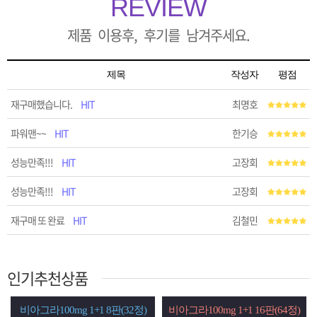
REVIEW
제품 이용후, 후기를 남겨주세요.
제목
작성자
평점
재구매했습니다.
HIT
최명호
파워맨~~
HIT
한기승
성능만족!!!
HIT
고장회
성능만족!!!
HIT
고장회
재구매 또 완료
HIT
김철민
인기추천상품
판(32정)
비아그라100mg 1+1 16판(64정)
시알리스20mg 1+1 8판(