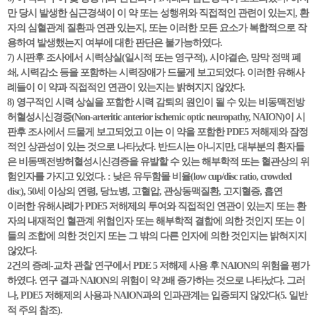
만 당시 발생한 심근경색이 이 약 또는 성행위와 직접적인 관련이 있는지, 환
자의 심혈관계 질환과 연관 있는지, 또는 이러한 모든 요소가 복합적으로 작
용하여 발생했는지 여부에 대한 판단은 불가능하였다.
7) 시판후 조사에서 시력상실(일시적 또는 영구적), 시야결손, 망막 정맥 폐
쇄, 시력감소 등을 포함하는 시력장애가 드물게 보고되었다. 이러한 유해사
례들이 이 약과 직접적인 연관이 있는지는 밝혀지지 않았다.
8) 영구적인 시력 상실을 포함한 시력 감퇴의 원인이 될 수 있는 비동맥전방
허혈성시신경증(Non-arteritic anterior ischemic optic neuropathy, NAION)이 시
판후 조사에서 드물게 보고되었고 이는 이 약을 포함한 PDE5 저해제와 잠정
적인 상관성이 있는 것으로 나타났다. 반드시는 아니지만, 대부분의 환자들
은 비동맥전방허혈성시신경증을 유발할 수 있는 해부학적 또는 혈관상의 위
험인자를 가지고 있었다. : 낮은 유두함몰 비율(low cup/disc ratio, crowded
disc), 50세 이상의 연령, 당뇨병, 고혈압, 관상동맥질환, 고지혈증, 흡연
이러한 유해사례가 PDE5 저해제의 투여와 직접적인 연관이 있는지 또는 환
자의 내재적인 혈관계 위험인자 또는 해부학적 결함에 의한 것인지 또는 이
들의 조합에 의한 것인지 또는 그 밖의 다른 인자에 의한 것인지는 밝혀지지
않았다.
2건의 증례-교차 관찰 연구에서 PDE 5 저해제 사용 후 NAION의 위험을 평가
하였다. 연구 결과 NAION의 위험이 약 2배 증가하는 것으로 나타났다. 그러
나, PDE5 저해제의 사용과 NAION과의 인과관계는 입증되지 않았다(5. 일반
적 주의 참조).