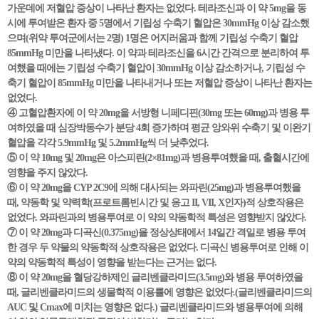
가운데에 저혈압 증상이 나타난 환자는 없었다. 테라조신과 이 약 5mg을 동
시에 투여받은 환자 중 5명에서 기립성 수축기 혈압은 30mmHg 이상 감소했
으며(위약 투여군에서는 2명) 1명은 어지러움과 함께 기립성 수축기 혈압
85mmHg 미만을 나타냈다. 이 약과 테라조신을 6시간 간격으로 분리하여 투
여했을 때에는 기립성 수축기 혈압이 30mmHg 이상 감소하거나, 기립성 수
축기 혈압이 85mmHg 미만을 나타내거나 또는 저혈압 증상이 나타난 환자는
없었다.
④ 고혈압환자에 이 약 20mg을 서방형 니페디핀(30mg 또는 60mg)과 병용 투
여하였을 때 심장박동수가 분당 4회 증가하며 평균 앙와위 수축기 및 이완기
혈압을 각각 5.9mmHg 및 5.2mmHg씩 더 낮추었다.
⑤ 이 약 10mg 및 20mg은 아스피린(2×81mg)과 병용투여했을 때, 출혈시간에
영향을 주지 않았다.
⑥ 이 약 20mg을 CYP 2C9에 의해 대사되는 와파린(25mg)과 병용투여했을
때, 약동학 및 약력학(프로트롬빈시간 및 응고 II, VII, X인자)적 상호작용은
없었다. 와파린과의 병용투여로 이 약의 약동학적 특성은 영향받지 않았다.
⑦ 이 약 20mg과 디곡신(0.375mg)을 정상상태에서 14일간 격일로 병용 투여
한 경우 두 약물의 약동학적 상호작용은 없었다. 디곡신 병용투여로 인해 이
약의 약동학적 특성이 영향을 받는다는 근거는 없다.
⑧ 이 약 20mg을 혈당강하제인 글리벤클라미드(3.5mg)와 병용 투여하였을
때, 글리벤클라미드의 생물학적 이용률에 영향은 없었다.(글리벤클라미드의
AUC 및 Cmax에 미치는 영향은 없다.) 글리벤클라미드와 병용투여에 의해