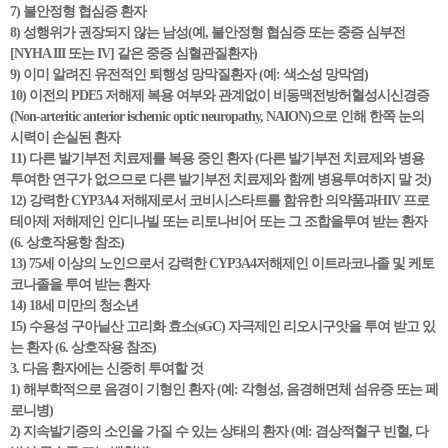
7) 불안정형 협심증 환자
8) 성행위가 권장되지 않는 남성(예, 불안정형 협심증 또는 중증 심부전
[NYHA III 또는 IV] 같은 중증 심혈관질환자)
9) 이미 알려진 유전적인 퇴행성 망막질환자 (예: 색소성 망막염)
10) 이전의 PDE5 저해제 복용 여부와 관계없이 비동맥전방허혈성시신경증
(Non-arteritic anterior ischemic optic neuropathy, NAION)으로 인해 한쪽 눈의
시력이 손실된 환자
11) 다른 발기부전 치료제를 복용 중인 환자 (다른 발기부전 치료제와 병용
투여한 연구가 없으므로 다른 발기부전 치료제와 함께 병용투여하지 말 것)
12) 강력한 CYP3A4 저해제로서 코비시스타트를 함유한 의약품과HIV 프로
테아제 저해제인 인디나빌 또는 리토나비어 또는 그 조합을투여 받는 환자
(6. 상호작용항 참조)
13) 75세 이상의 노인으로서 강력한 CYP3A4저해제인 이트라코나졸 및 케토
코나졸을 투여 받는 환자
14) 18세 미만의 청소년
15) 수용성 구아닐산 고리화 효소(sGC) 자극제인 리오시구앗을 투여 받고 있
는 환자 (6. 상호작용 참조)
3. 다음 환자에는 신중히 투여할 것
1) 해부학적으로 음경이 기형인 환자 (예: 각형성, 음경해면체 섬유증 또는 페
로니병)
2) 지속발기증의 소인을 가질 수 있는 상태의 환자 (예: 겸상적혈구 빈혈, 다