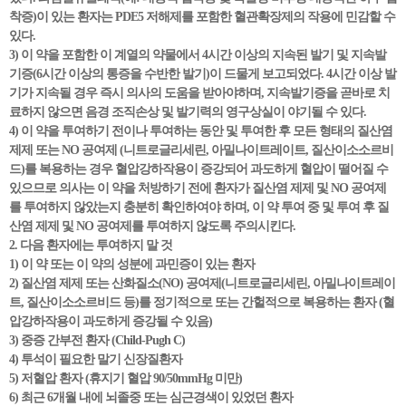
착증)이 있는 환자는 PDE5 저해제를 포함한 혈관확장제의 작용에 민감할 수
있다.
3) 이 약을 포함한 이 계열의 약물에서 4시간 이상의 지속된 발기 및 지속발
기증(6시간 이상의 통증을 수반한 발기)이 드물게 보고되었다. 4시간 이상 발
기가 지속될 경우 즉시 의사의 도움을 받아야하며, 지속발기증을 곧바로 치
료하지 않으면 음경 조직손상 및 발기력의 영구상실이 야기될 수 있다.
4) 이 약을 투여하기 전이나 투여하는 동안 및 투여한 후 모든 형태의 질산염
제제 또는 NO 공여제 (니트로글리세린, 아밀나이트레이트, 질산이소소르비
드)를 복용하는 경우 혈압강하작용이 증강되어 과도하게 혈압이 떨어질 수
있으므로 의사는 이 약을 처방하기 전에 환자가 질산염 제제 및 NO 공여제
를 투여하지 않았는지 충분히 확인하여야 하며, 이 약 투여 중 및 투여 후 질
산염 제제 및 NO 공여제를 투여하지 않도록 주의시킨다.
2. 다음 환자에는 투여하지 말 것
1) 이 약 또는 이 약의 성분에 과민증이 있는 환자
2) 질산염 제제 또는 산화질소(NO) 공여제(니트로글리세린, 아밀나이트레이
트, 질산이소소르비드 등)를 정기적으로 또는 간헐적으로 복용하는 환자 (혈
압강하작용이 과도하게 증강될 수 있음)
3) 중증 간부전 환자 (Child-Pugh C)
4) 투석이 필요한 말기 신장질환자
5) 저혈압 환자 (휴지기 혈압 90/50mmHg 미만)
6) 최근 6개월 내에 뇌졸중 또는 심근경색이 있었던 환자