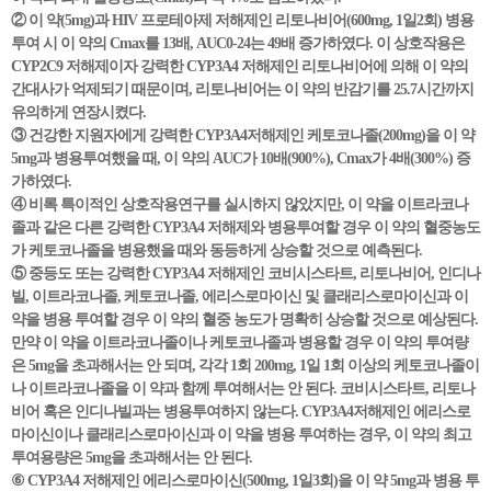
② 이 약(5mg)과 HIV 프로테아제 저해제인 리토나비어(600mg, 1일2회) 병용
투여 시 이 약의 Cmax를 13배, AUC0-24는 49배 증가하였다. 이 상호작용은
CYP2C9 저해제이자 강력한 CYP3A4 저해제인 리토나비어에 의해 이 약의
간대사가 억제되기 때문이며, 리토나비어는 이 약의 반감기를 25.7시간까지
유의하게 연장시켰다.
③ 건강한 지원자에게 강력한 CYP3A4저해제인 케토코나졸(200mg)을 이 약
5mg과 병용투여했을 때, 이 약의 AUC가 10배(900%), Cmax가 4배(300%) 증
가하였다.
④ 비록 특이적인 상호작용연구를 실시하지 않았지만, 이 약을 이트라코나
졸과 같은 다른 강력한 CYP3A4 저해제와 병용투여할 경우 이 약의 혈중농도
가 케토코나졸을 병용했을 때와 동등하게 상승할 것으로 예측된다.
⑤ 중등도 또는 강력한 CYP3A4 저해제인 코비시스타트, 리토나비어, 인디나
빌, 이트라코나졸, 케토코나졸, 에리스로마이신 및 클래리스로마이신과 이
약을 병용 투여할 경우 이 약의 혈중 농도가 명확히 상승할 것으로 예상된다.
만약 이 약을 이트라코나졸이나 케토코나졸과 병용할 경우 이 약의 투여량
은 5mg을 초과해서는 안 되며, 각각 1회 200mg, 1일 1회 이상의 케토코나졸이
나 이트라코나졸을 이 약과 함께 투여해서는 안 된다. 코비시스타트, 리토나
비어 혹은 인디나빌과는 병용투여하지 않는다. CYP3A4저해제인 에리스로
마이신이나 클래리스로마이신과 이 약을 병용 투여하는 경우, 이 약의 최고
투여용량은 5mg을 초과해서는 안 된다.
⑥ CYP3A4 저해제인 에리스로마이신(500mg, 1일3회)을 이 약 5mg과 병용 투